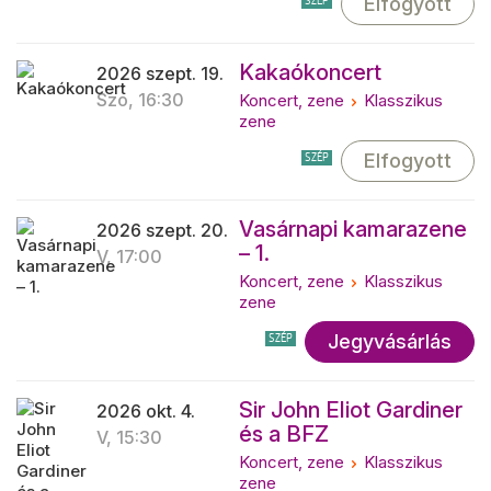
Elfogyott
SZÉP
Kakaókoncert
2026 szept. 19.
Szo, 16:30
Koncert, zene
Klasszikus
zene
Elfogyott
SZÉP
Vasárnapi kamarazene
2026 szept. 20.
– 1.
V, 17:00
Koncert, zene
Klasszikus
zene
Jegyvásárlás
SZÉP
Sir John Eliot Gardiner
2026 okt. 4.
és a BFZ
V, 15:30
Koncert, zene
Klasszikus
zene