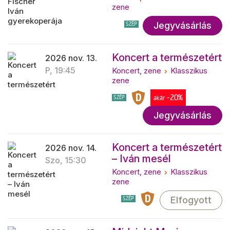
zene
Jegyvásárlás
SZÉP
Koncert a természetért
2026 nov. 13.
P, 19:45
Koncert, zene
Klasszikus
zene
-20%
SZÉP
akár
Jegyvásárlás
Koncert a természetért
2026 nov. 14.
– Iván mesél
Szo, 15:30
Koncert, zene
Klasszikus
zene
Elfogyott
SZÉP