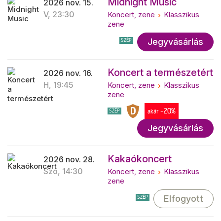
Midnight Music
2026 nov. 15.
V, 23:30
Koncert, zene
Klasszikus
zene
Jegyvásárlás
SZÉP
Koncert a természetért
2026 nov. 16.
H, 19:45
Koncert, zene
Klasszikus
zene
-20%
SZÉP
akár
Jegyvásárlás
Kakaókoncert
2026 nov. 28.
Szo, 14:30
Koncert, zene
Klasszikus
zene
Elfogyott
SZÉP