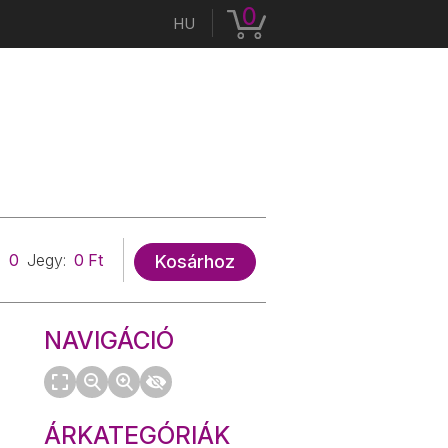
0
HU
0
Jegy:
0 Ft
Kosárhoz
NAVIGÁCIÓ
ÁRKATEGÓRIÁK